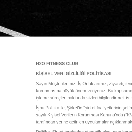
H2O FITNESS CLUB
KİŞİSEL VERİ GİZLİLİĞİ POLİTİKASI
Sayın Müşterilerimiz, İş Ortaklarımız, Ziyaretçiler
korunmasına büyük önem veriyoruz. Bu kapsamda 66
işleme süreçleri hakkında sizleri bilgilendirmek iste
İşbu Politika ile, Şirket’in “şirket faaliyetlerinin 
sayılı Kişisel Verilerin Korunması Kanunu’nda (
tarafından yerine getirilen uygulamalar açıklanmak
Politika, Şirket tarafından otomatik olan veya herha