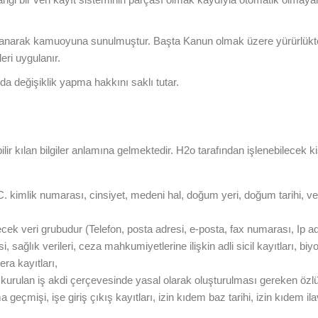
yımlanarak kamuoyuna sunulmuştur. Başta Kanun olmak üzere yürürlüktek
ri uygulanır.
’da değişiklik yapma hakkını saklı tutar.
ebilir kılan bilgiler anlamına gelmektedir. H2o tarafından işlenebilecek ki
. kimlik numarası, cinsiyet, medeni hal, doğum yeri, doğum tarihi, verg
ecek veri grubudur (Telefon, posta adresi, e-posta, fax numarası, Ip ad
i, sağlık verileri, ceza mahkumiyetlerine ilişkin adli sicil kayıtları, biyo
ra kayıtları,
ile kurulan iş akdi çerçevesinde yasal olarak oluşturulması gereken öz
ma geçmişi, işe giriş çıkış kayıtları, izin kıdem baz tarihi, izin kıdem il