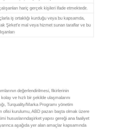
 çalışanları hariç gerçek kişileri ifade etmektedir.
amaçlarla iş ortaklığı kurduğu veya bu kapsamda,
rak Şirket’e mal veya hizmet sunan taraflar ve bu
lışanları
arının değerlendirilmesi, fikirlerinin
kolay ve hızlı bir şekilde ulaşmalarını
lığı, Turquality/Marka Programı yönetim
im ofisi kurulumu, ABD pazarı başta olmak üzere
imi hususlarındaşirket yapısı gereği ana faaliyet
 uyarınca aşağıda yer alan amaçlar kapsamında