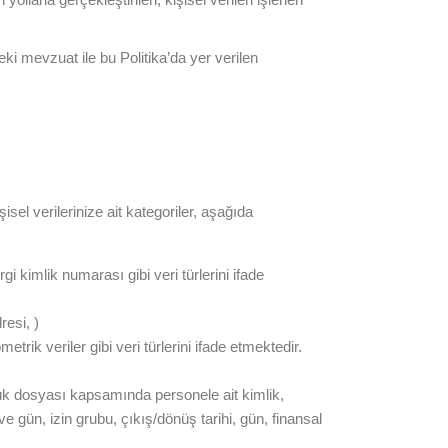
i mevzuat ile bu Politika’da yer verilen
şisel verilerinize ait kategoriler, aşağıda
i kimlik numarası gibi veri türlerini ifade
resi, )
metrik veriler gibi veri türlerini ifade etmektedir.
lük dosyası kapsamında personele ait kimlik,
ave gün, izin grubu, çıkış/dönüş tarihi, gün, finansal