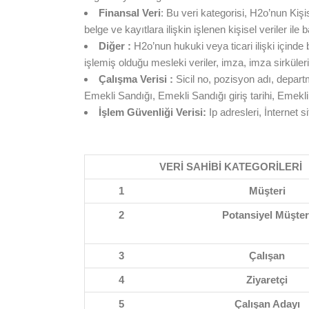
Finansal Veri
: Bu veri kategorisi, H2o’nun Kişis
belge ve kayıtlara ilişkin işlenen kişisel veriler i
Diğer :
H2o’nun hukuki veya ticari ilişki içinde 
işlemiş olduğu mesleki veriler, imza, imza sirküleri,
Çalışma Verisi :
Sicil no, pozisyon adı, departma
Emekli Sandığı, Emekli Sandığı giriş tarihi, Emekli
İşlem Güvenliği Verisi:
Ip adresleri, İnternet sit
VERİ SAHİBİ KATEGORİLERİ
1
Müşteri
2
Potansiyel Müşter
3
Çalışan
4
Ziyaretçi
5
Çalışan Adayı