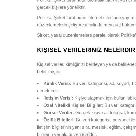
gerçek kişilere yöneliktir.
Politika, Şirket tarafından internet sitesinde ya
düzenlemelerin çelişmesi halinde mevzuat hükümle
Şirket, yasal düzenlemelere paralel olarak Politika
KİŞİSEL VERİLERİNİZ NELERDİR
Kişisel veriler, kimliğinizi belirleyen ya da belirlen
belirtilmiştir.
Kimlik Verisi:
Bu veri kategorisi, ad, soyad, T.C
etmektedir.
İletişim Verisi:
Kişiye ulaşmak için kullanılabil
Özel Nitelikli Kişisel Bilgiler
: Bu veri kategoris
Görsel Veriler:
Gerçek kişiye ait fotoğraf, kame
Özlük Bilgileri
: Bu veri kategorisi, personel 
iletişim bilgilerinin yanı sıra, meslek, eğitim, çalış
bilgilerin yer aldığı veri türüdür.