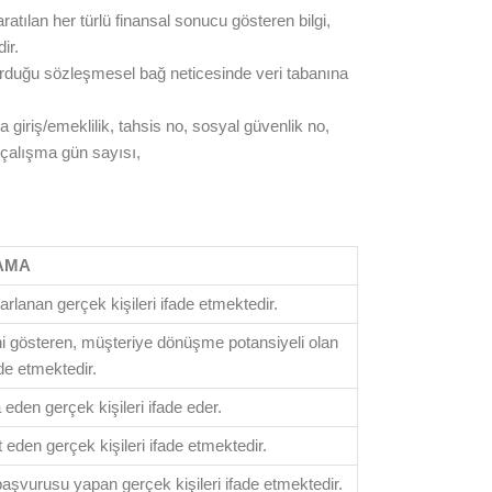
aratılan her türlü finansal sonucu gösteren bilgi,
ir.
e kurduğu sözleşmesel bağ neticesinde veri tabanına
rta giriş/emeklilik, tahsis no, sosyal güvenlik no,
, çalışma gün sayısı,
AMA
rlanan gerçek kişileri ifade etmektedir.
ini gösteren, müşteriye dönüşme potansiyeli olan
ade etmektedir.
 eden gerçek kişileri ifade eder.
t eden gerçek kişileri ifade etmektedir.
aşvurusu yapan gerçek kişileri ifade etmektedir.