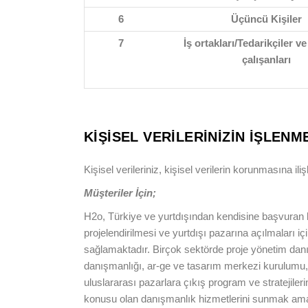
6
Üçüncü Kişiler
7
İş ortakları/Tedarikçiler v
çalışanları
KİŞİSEL VERİLERİNİZİN İŞLEN
Kişisel verileriniz, kişisel verilerin korunmasına i
Müşteriler İçin;
H2o, Türkiye ve yurtdışından kendisine başvuran büy
projelendirilmesi ve yurtdışı pazarına açılmaları i
sağlamaktadır. Birçok sektörde proje yönetim danı
danışmanlığı, ar-ge ve tasarım merkezi kurulumu,
uluslararası pazarlara çıkış program ve stratejiler
konusu olan danışmanlık hizmetlerini sunmak amac