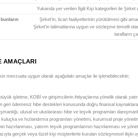
Yukarıda yer verilen İlgili Kişi kategorileri ile Şirket
e bunların
Şirket’in, ticari faaliyetlerinin yürütülmesi gibi 
Şirket’in talimatlarına uygun ve sözleşme temelli ola
tarafların ça
ME AMAÇLARI
lişkin mevzuata uygun olarak aşağıdaki amaçlar ile işlenebilecektir;
ük işletme, KOBİ ve girişimcilerin ihtiyaçlarına yönelik olarak yatırıml
çin geri ödemesiz hibe destekleri konusunda doğru finansal kaynaklara 
şmanlığı, ulusal ve uluslararası hibe ve teşvik programları danışman
 kuluçka ve hızlandırma programları yönetimi, kurumsal proje yönet
inin hazırlanması, yatırım teşvik programlarının hazırlanması ve yönet
ıyla gerçek veya tüzel kişi müşterilerle kurulan sözleşmesel ilişki