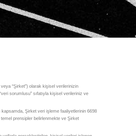
ya “Şirket”) olarak kişisel verilerinizin
 sorumlusu” sıfatıyla kişisel verileriniz ve
 Bu kapsamda, Şirket veri işleme faaliyetlerinin 6698
emel prensipler belirlenmekte ve Şirket
llarla gerçekleştirilen, kişisel verileri işlenen