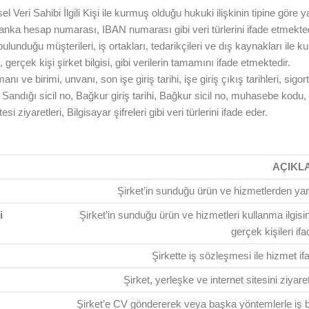
el Veri Sahibi İlgili Kişi ile kurmuş olduğu hukuki ilişkinin tipine göre y
le banka hesap numarası, IBAN numarası gibi veri türlerini ifade etmekted
bulunduğu müşterileri, iş ortakları, tedarikçileri ve dış kaynakları il
 gerçek kişi şirket bilgisi, gibi verilerin tamamını ifade etmektedir.
nı ve birimi, unvanı, son işe giriş tarihi, işe giriş çıkış tarihleri, sigo
 Sandığı sicil no, Bağkur giriş tarihi, Bağkur sicil no, muhasebe kodu
esi ziyaretleri, Bilgisayar şifreleri gibi veri türlerini ifade eder.
AÇIKL
Şirket’in sunduğu ürün ve hizmetlerden yara
i
Şirket’in sunduğu ürün ve hizmetleri kullanma ilgis
gerçek kişileri if
Şirkette iş sözleşmesi ile hizmet ifa
Şirket, yerleşke ve internet sitesini ziyare
Şirket’e CV göndererek veya başka yöntemlerle iş b