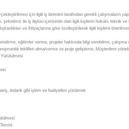
erçekleştirilmesi için ilgili iş birimleri tarafından gerekli çalışmaların 
 şirketimiz ile iş ilişkisi içerisinde olan ilgili kişilerin hukuki, teknik v
ışkanlıkları ve ihtiyaçlarına göre özelleştirilerek ilgili kişilere önerilmes
ilendirme, eğitimler verme, projeler hakkında bilgi verebilme, çalışma
manlık teklifleri alma/verme ve proje geliştirme, Müşterilere yönelik 
n Yürütülmesi
mesi
riş, tedarik gibi işlem ve faaliyetleri yürütmek
ütülmesi
 Temini