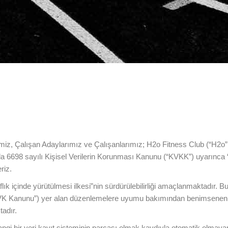
imiz, Çalışan Adaylarımız ve Çalışanlarımız; H2o Fitness Club (“H2o” ve
98 sayılı Kişisel Verilerin Korunması Kanunu (“KVKK”) uyarınca “veri
riz.
şeffaflık içinde yürütülmesi ilkesi”nin sürdürülebilirliği amaçlanmaktadır.
“KVK Kanunu”) yer alan düzenlemelere uyumu bakımından benimsenen t
tadır.
ngi bir veri kayıt sisteminin parçası olmak kaydıyla otomatik olmayan yo