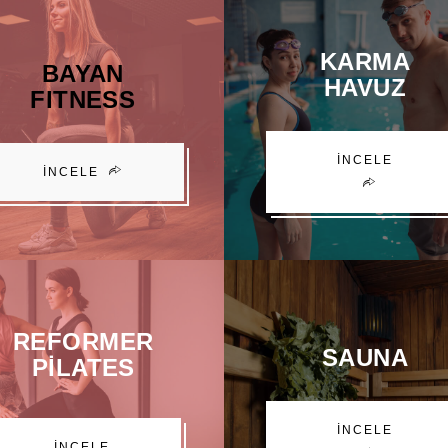
KARMA
BAYAN
HAVUZ
FITNESS
İNCELE
İNCELE
REFORMER
SAUNA
PILATES
İNCELE
İNCELE