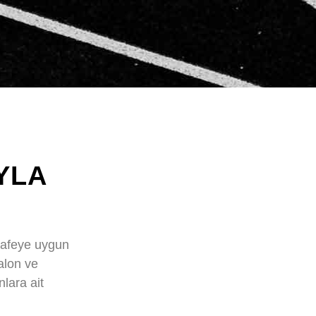
YLA
safeye uygun
alon ve
lara ait