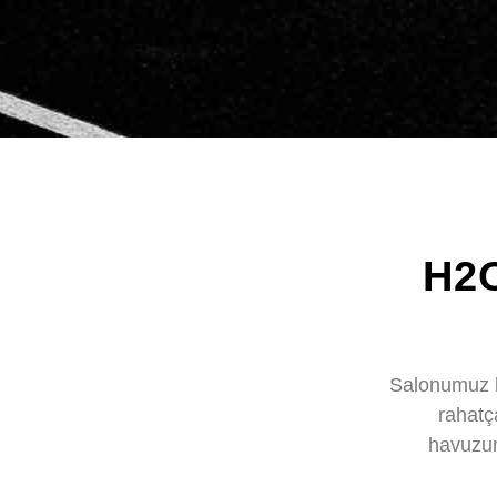
H2
Salonumuz h
rahatç
havuzum