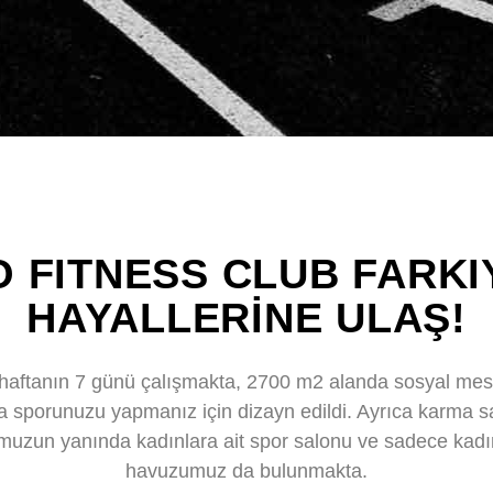
O FITNESS CLUB FARKI
HAYALLERINE ULAŞ!
aftanın 7 günü çalışmakta, 2700 m2 alanda sosyal me
a sporunuzu yapmanız için dizayn edildi. Ayrıca karma s
uzun yanında kadınlara ait spor salonu ve sadece kadın
havuzumuz da bulunmakta.