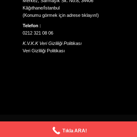
Merkez, Sarmaşık Sk. No:8, 34406
Kâğıthane/İstanbul
(Konumu görmek için adrese tıklayın!)
Telefon :
0212 321 08 06
K.V.K.K Veri Gizliliği Politikası
Veri Gizliliği Politikası
Created with
by
EduMedya
Tıkla ARA!